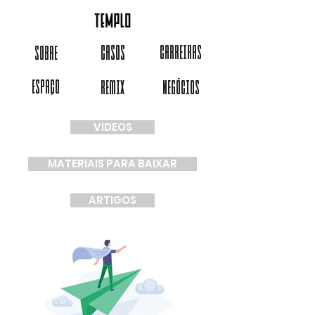
CASOS
CARREIRAS
SOBRE
ESPAÇO
REMIX
NEGÓCIOS
VIDEOS
MATERIAIS PARA BAIXAR
ARTIGOS