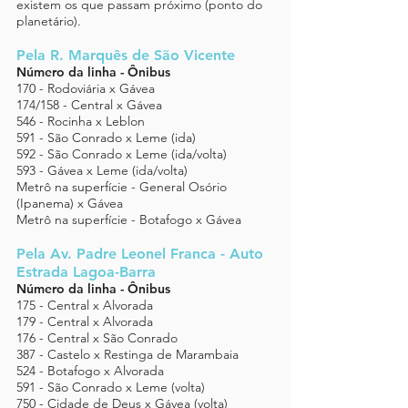
existem os que passam próximo (ponto do
planetário).
Pela R. Marquês de São Vicente
Número da linha - Ônibus
170 - Rodoviária x Gávea
174/158 - Central x Gávea
546 - Rocinha x Leblon
591 - São Conrado x Leme (ida)
592 - São Conrado x Leme (ida/volta)
593 - Gávea x Leme (ida/volta)
Metrô na superfície - General Osório
(Ipanema) x Gávea
Metrô na superfície - Botafogo x Gávea
Pela Av. Padre Leonel Franca - Auto
Estrada Lagoa-Barra
Número da linha - Ônibus
175 - Central x Alvorada
179 - Central x Alvorada
176 - Central x São Conrado
387 - Castelo x Restinga de Marambaia
524 - Botafogo x Alvorada
591 - São Conrado x Leme (volta)
750 - Cidade de Deus x Gávea (volta)