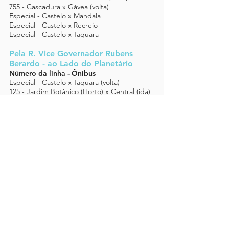
755 - Cascadura x Gávea (volta)
Especial - Castelo x Mandala
Especial - Castelo x Recreio
Especial - Castelo x Taquara
Pela R. Vice Governador Rubens
Berardo - ao Lado do Planetário
Número da linha - Ônibus
Especial - Castelo x Taquara (volta)
125 - Jardim Botânico (Horto) x Central (ida)
546 - Leblon x Rocinha
591 - São Conrado x Leme (ida)
571 - Glória x Leblon Circular
593 - Gávea x Leme (ida)
583 - Cosme Velho x Leblon (ida)
Pelo Terminal da R. Padre Leonel
Franca - ao Lado do Planetário
Número da linha - Ônibus
128 - Rodoviária x Gávea
157 - Estrada de Ferro x Gávea
410 - Tijuca x Gávea
432 - Vila Isabel x Gávea
435 - Grajaú x Gávea