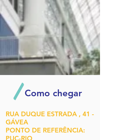
Como chegar
RUA DUQUE ESTRADA , 41 -
GÁVEA
PONTO DE REFERÊNCIA:
PUC-RIO