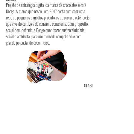
Projeto de estratégia digital da marca de chocolates e café
Dengo. A marca que nasceu em 2017 conta com com uma
rede de pequenos e médios produtores de cacau e café locais
que vive do cultivo e do consumo consciente. Com propósito
social bem definido, a Dengo quer trazer sustentabilidade
social e ambiental para um mercado competitivo e com
grande potencial de ecommerce.
OLABI
Em 2014 cofundamos o Olabi, o primeiro makerspace comercial
no Rio. O Olabi oferece serviços de consultoria em tecnologia e
experiências educacionais em práticas diversas, de marcenaria a
robótica e programação. Hoje o Olabi é uma iniciativa
independente sem fins lucrativos.