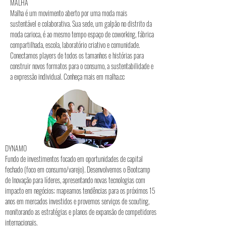
MALHA
Malha é um movimento aberto por uma moda mais
sustentável e colaborativa. Sua sede, um galpão no distrito da
moda carioca, é ao mesmo tempo espaço de coworking, fábrica
compartilhada, escola, laboratório criativo e comunidade.
Conectamos players de todos os tamanhos e histórias para
construir novos formatos para o consumo, a sustentabilidade e
a expressão individual. Conheça mais em malha.cc
DYNAMO
Fundo de investimentos focado em oportunidades de capital
fechado (foco em consumo/varejo). Desenvolvemos o Bootcamp
de Inovação para líderes, apresentando novas tecnologias com
impacto em negócios; mapeamos tendências para os próximos 15
anos em mercados investidos e provemos serviços de scouting,
monitorando as estratégias e planos de expansão de competidores
internacionais.