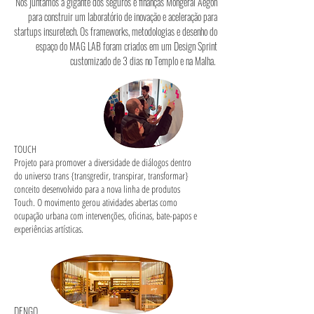
Nos juntamos à gigante dos seguros e finanças Mongeral Aegon
para construir um laboratório de inovação e aceleração para
startups insuretech. Os frameworks, metodologias e desenho do
espaço do MAG LAB foram criados em um Design Sprint
customizado de 3 dias no Templo e na Malha.
TOUCH
Projeto para promover a diversidade de diálogos dentro
do universo trans {transgredir, transpirar, transformar}
conceito desenvolvido para a nova linha de produtos
Touch. O movimento gerou atividades abertas como
ocupação urbana com intervenções, oficinas, bate-papos e
experiências artísticas.
DENGO