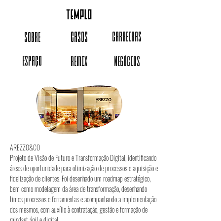
CASOS
CARREIRAS
SOBRE
ESPAÇO
REMIX
NEGÓCIOS
AREZZO&CO
Projeto de Visão de Futuro e Transformação Digital, identificando
áreas de oportunidade para otimização de processos e aquisição e
fidelização de clientes. Foi desenhado um roadmap estratégico,
bem como modelagem da área de transformação, desenhando
times processos e ferramentas e acompanhando a implementação
dos mesmos, com auxílio à contratação, gestão e formação de
mindset ágil e digital.